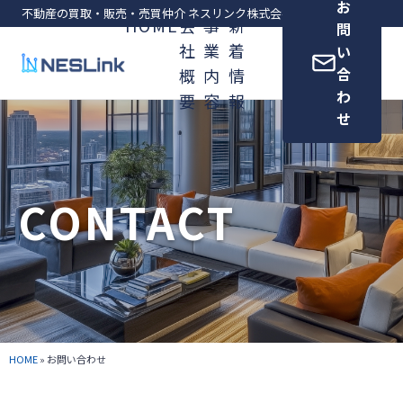
お
不動産の買取・販売・売買仲介 ネスリンク株式会社（東京都港区）
HOME
会
事
新
問
社
業
着
い
合
概
内
情
わ
要
容
報
せ
CONTACT
HOME
» お問い合わせ